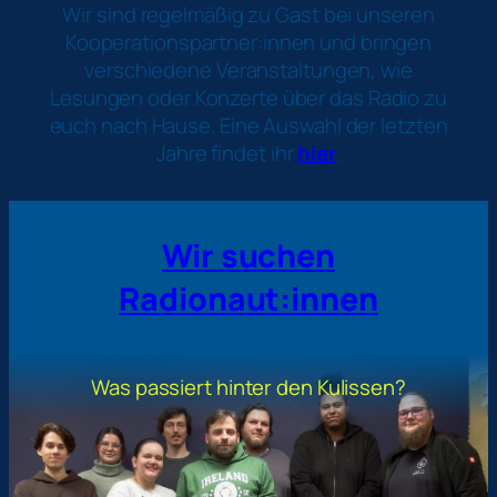
Wir sind regelmäßig zu Gast bei unseren
Kooperationspartner:innen und bringen
verschiedene Veranstaltungen, wie
Lesungen oder Konzerte über das Radio zu
euch nach Hause. Eine Auswahl der letzten
Jahre findet ihr
hier
.
Wir suchen
Radionaut:innen
Was passiert hinter den Kulissen?