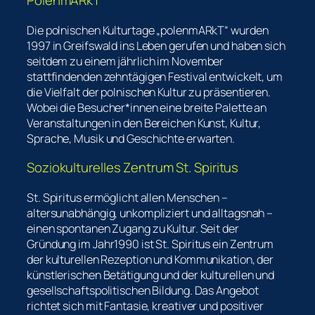
PolenmARkT
Die polnischen Kulturtage „polenmARkT“ wurden
1997 in Greifswald ins Leben gerufen und haben sich
seitdem zu einem jährlich im November
stattfindenden zehntägigen Festival entwickelt, um
die Vielfalt der polnischen Kultur zu präsentieren.
Wobei die Besucher*innen eine breite Palette an
Veranstaltungen in den Bereichen Kunst, Kultur,
Sprache, Musik und Geschichte erwarten.
Soziokulturelles Zentrum St. Spiritus
St. Spiritus ermöglicht allen Menschen –
altersunabhängig, unkompliziert und alltagsnah –
einen spontanen Zugang zu Kultur. Seit der
Gründung im Jahr1990 ist St. Spiritus ein Zentrum
der kulturellen Rezeption und Kommunikation, der
künstlerischen Betätigung und der kulturellen und
gesellschaftspolitischen Bildung. Das Angebot
richtet sich mit Fantasie, kreativer und positiver