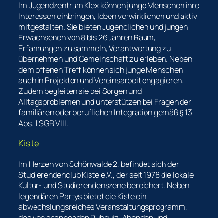
Im Jugendzentrum Klex können junge Menschen ihre
Interessen einbringen, Ideen verwirklichen und aktiv
mitgestalten. Sie bieten Jugendlichen und jungen
Erwachsenen von 8 bis 26 Jahren Raum,
Erfahrungen zu sammeln, Verantwortung zu
übernehmen und Gemeinschaft zu erleben. Neben
dem offenen Treff können sich junge Menschen
auch in Projekten und Vereinsarbeit engagieren.
Zudem begleiten sie bei Sorgen und
Alltagsproblemen und unterstützen bei Fragen der
familiären oder beruflichen Integration gemäß § 13
Abs. 1 SGB VIII.
Kiste
Im Herzen von Schönwalde 2, befindet sich der
Studierendenclub Kiste e.V., der seit 1978 die lokale
Kultur- und Studierendenszene bereichert. Neben
legendären Partys bietet die Kiste ein
abwechslungsreiches Veranstaltungsprogramm,
das von spannenden Pubquiz-Abenden und