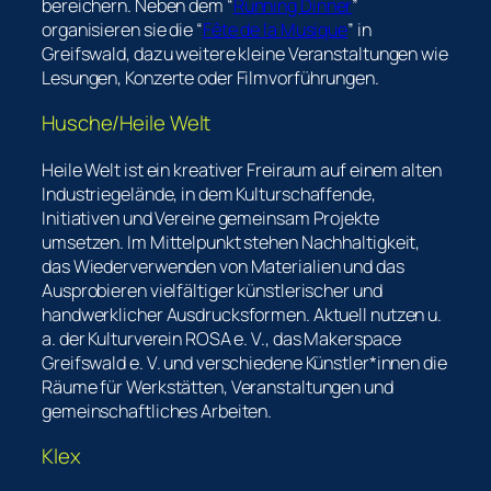
bereichern. Neben dem “
Running Dinner
”
organisieren sie die “
Fête de la Musique
” in
Greifswald, dazu weitere kleine Veranstaltungen wie
Lesungen, Konzerte oder Filmvorführungen.
Husche/Heile Welt
Heile Welt ist ein kreativer Freiraum auf einem alten
Industriegelände, in dem Kulturschaffende,
Initiativen und Vereine gemeinsam Projekte
umsetzen. Im Mittelpunkt stehen Nachhaltigkeit,
das Wiederverwenden von Materialien und das
Ausprobieren vielfältiger künstlerischer und
handwerklicher Ausdrucksformen. Aktuell nutzen u.
a. der Kulturverein ROSA e. V., das Makerspace
Greifswald e. V. und verschiedene Künstler*innen die
Räume für Werkstätten, Veranstaltungen und
gemeinschaftliches Arbeiten.
Klex