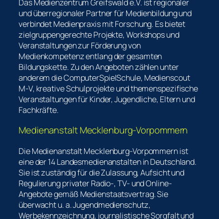
Das Medienzentrum Greifswald e.V. ist regionaler
und überregionaler Partner für Medienbildung und
verbindet Medienpraxis mit Forschung. Es bietet
zielgruppengerechte Projekte, Workshops und
Veranstaltungen zur Förderung von
Medienkompetenz entlang der gesamten
Bildungskette. Zu den Angeboten zählen unter
anderem die ComputerSpielSchule, Medienscout
M-V, kreative Schulprojekte und themenspezifische
Veranstaltungen für Kinder, Jugendliche, Eltern und
Fachkräfte.
Medienanstalt Mecklenburg-Vorpommern
Die Medienanstalt Mecklenburg-Vorpommern ist
eine der 14 Landesmedienanstalten in Deutschland.
Sie ist zuständig für die Zulassung, Aufsicht und
Regulierung privater Radio-, TV- und Online-
Angebote gemäß Medienstaatsvertrag. Sie
überwacht u. a. Jugendmedienschutz,
Werbekennzeichnung, journalistische Sorgfalt und