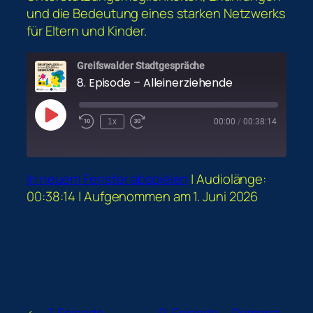
und die Bedeutung eines starken Netzwerks
für Eltern und Kinder.
Greifswalder Stadtgespräche
8. Episode – Alleinerziehende
Play
1x
00:00
/
00:38:14
Episode
In neuem Fenster abspielen
|
Audiolänge:
00:38:14
|
Aufgenommen am 1. Juni 2026