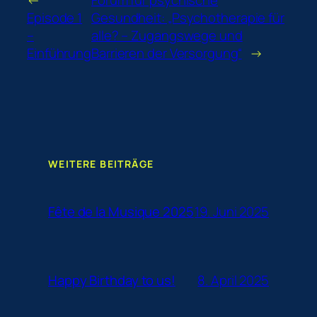
←
Forum für psychische
Episode 1
Gesundheit: „Psychotherapie für
–
alle? – Zugangswege und
Einführung
Barrieren der Versorgung“
→
WEITERE BEITRÄGE
19. Juni 2025
Fête de la Musique 2025
8. April 2025
Happy Birthday to us!