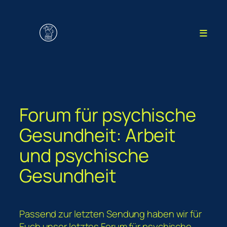
Zum
Inhalt
≡
springen
Forum für psychische
Gesundheit: Arbeit
und psychische
Gesundheit
Passend zur letzten Sendung haben wir für
Euch unser letztes Forum für psychische