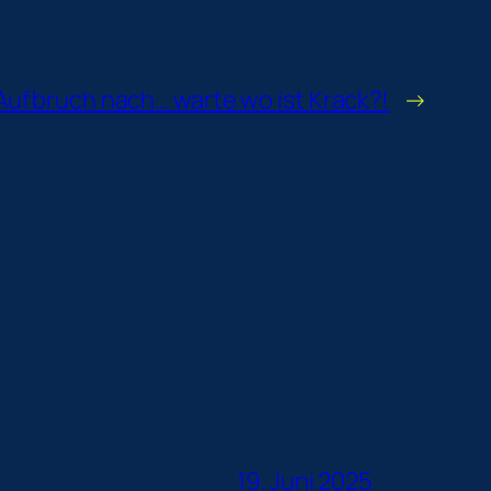
Aufbruch nach… warte wo ist Krack?!
→
19. Juni 2025