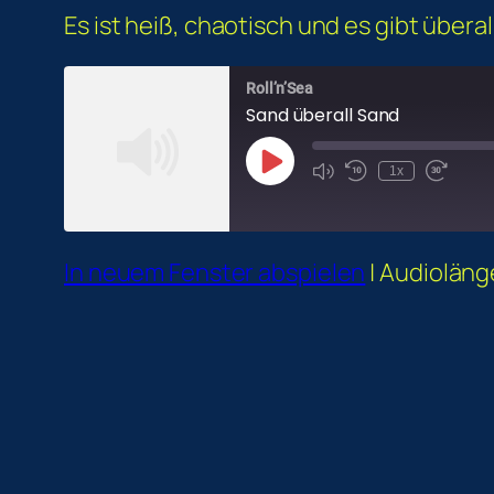
Es ist heiß, chaotisch und es gibt übera
Roll’n’Sea
Sand überall Sand
Play
1x
Episode
In neuem Fenster abspielen
|
Audioläng