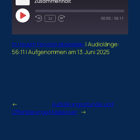
Zusammenhalt
Play
1x
00:00
/
56:11
Episode
In neuem Fenster abspielen
|
Audiolänge:
56:11
|
Aufgenommen am 13. Juni 2025
←
Aufklärungsstunde und
Offenbarungen
Makeover
→